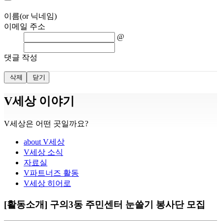
이름(or 닉네임)
이메일 주소
@
댓글 작성
삭제
닫기
V세상 이야기
V세상은 어떤 곳일까요?
about V세상
V세상 소식
자료실
V파트너즈 활동
V세상 히어로
[활동소개] 구의3동 주민센터 눈쓸기 봉사단 모집