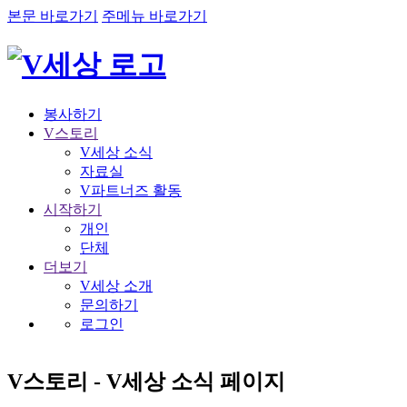
본문 바로가기
주메뉴 바로가기
봉사하기
V스토리
V세상 소식
자료실
V파트너즈 활동
시작하기
개인
단체
더보기
V세상 소개
문의하기
로그인
V스토리 - V세상 소식 페이지