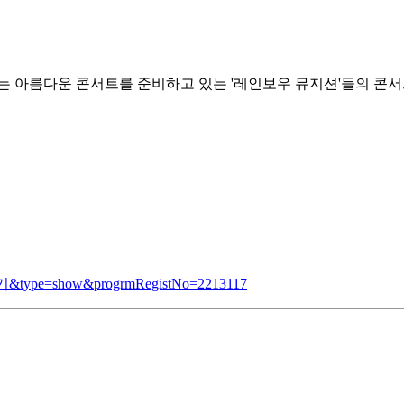
 만드는 아름다운 콘서트를 준비하고 있는 '레인보우 뮤지션'들의 
상세보기&type=show&progrmRegistNo=2213117