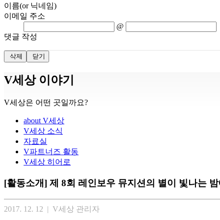
이름(or 닉네임)
이메일 주소
@
댓글 작성
삭제
닫기
V세상 이야기
V세상은 어떤 곳일까요?
about V세상
V세상 소식
자료실
V파트너즈 활동
V세상 히어로
[활동소개] 제 8회 레인보우 뮤지션의 별이 빛나는 
2017. 12. 12 | V세상 관리자